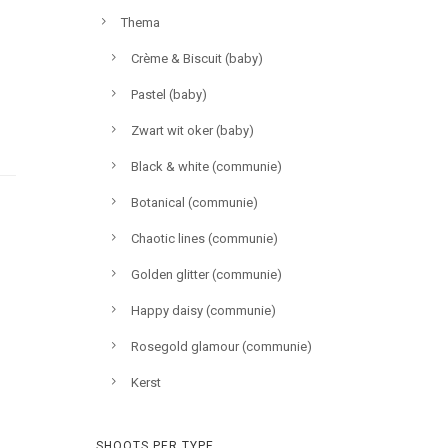
Thema
Crème & Biscuit (baby)
Pastel (baby)
Zwart wit oker (baby)
Black & white (communie)
Botanical (communie)
Chaotic lines (communie)
Golden glitter (communie)
Happy daisy (communie)
Rosegold glamour (communie)
Kerst
SHOOTS PER TYPE