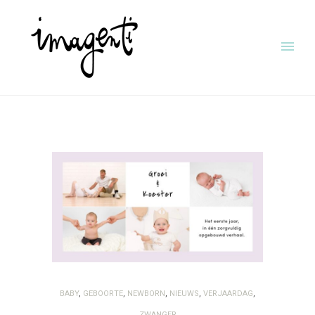
BABY
,
GEBOORTE
,
NEWBORN
,
NIEUWS
,
VERJAARDAG
,
ZWANGER