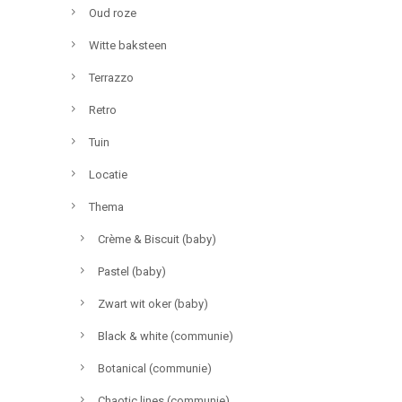
Oud roze
Witte baksteen
Terrazzo
Retro
Tuin
Locatie
Thema
Crème & Biscuit (baby)
Pastel (baby)
Zwart wit oker (baby)
Black & white (communie)
Botanical (communie)
Chaotic lines (communie)