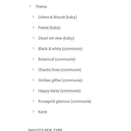
Thema
Crème & Biscuit (baby)
Pastel (baby)
Zwart wit oker (baby)
Black & white (communie)
Botanical (communie)
Chaotic lines (communie)
Golden glitter (communie)
Happy daisy (communie)
Rosegold glamour (communie)
Kerst
SHOOTS PER TYPE