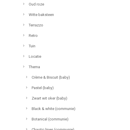
Oud roze
Witte baksteen
Terrazzo
Retro
Tuin
Locatie
Thema
Crème & Biscuit (baby)
Pastel (baby)
Zwart wit oker (baby)
Black & white (communie)
Botanical (communie)
Chaotic lines (communie)