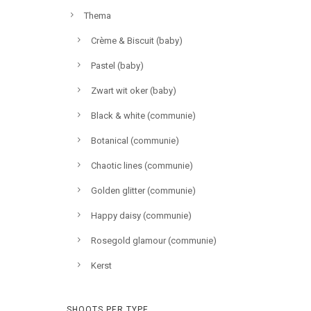
Thema
Crème & Biscuit (baby)
Pastel (baby)
Zwart wit oker (baby)
Black & white (communie)
Botanical (communie)
Chaotic lines (communie)
Golden glitter (communie)
Happy daisy (communie)
Rosegold glamour (communie)
Kerst
SHOOTS PER TYPE