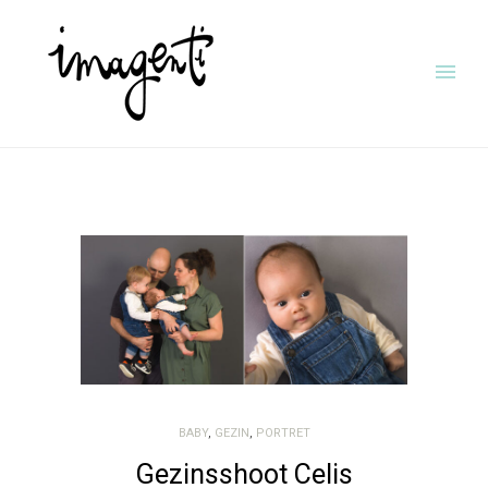
BABY
,
GEZIN
,
PORTRET
Gezinsshoot Celis