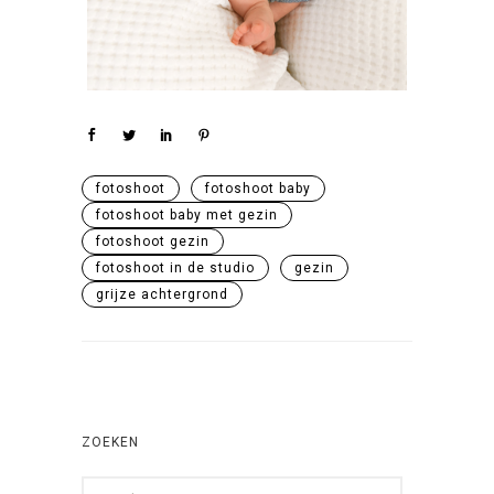
fotoshoot
fotoshoot baby
fotoshoot baby met gezin
fotoshoot gezin
fotoshoot in de studio
gezin
grijze achtergrond
ZOEKEN