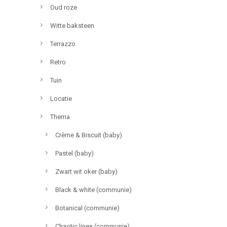
Oud roze
Witte baksteen
Terrazzo
Retro
Tuin
Locatie
Thema
Crème & Biscuit (baby)
Pastel (baby)
Zwart wit oker (baby)
Black & white (communie)
Botanical (communie)
Chaotic lines (communie)