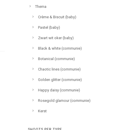
Thema
Crème & Biscuit (baby)
Pastel (baby)
Zwart wit oker (baby)
Black & white (communie)
Botanical (communie)
Chaotic lines (communie)
Golden glitter (communie)
Happy daisy (communie)
Rosegold glamour (communie)
Kerst
SHOOTS PER TYPE