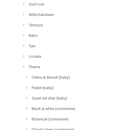
Oud roze
Witte baksteen
Terrazzo
Retro
Tuin
Locatie
Thema
Crème & Biscuit (baby)
Pastel (baby)
Zwart wit oker (baby)
Black & white (communie)
Botanical (communie)
Chaotic lines (communie)