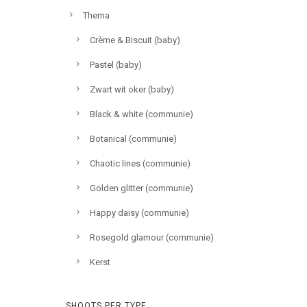
Thema
Crème & Biscuit (baby)
Pastel (baby)
Zwart wit oker (baby)
Black & white (communie)
Botanical (communie)
Chaotic lines (communie)
Golden glitter (communie)
Happy daisy (communie)
Rosegold glamour (communie)
Kerst
SHOOTS PER TYPE