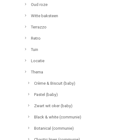
Oud roze
Witte baksteen
Terrazzo
Retro
Tuin
Locatie
Thema
Crème & Biscuit (baby)
Pastel (baby)
Zwart wit oker (baby)
Black & white (communie)
Botanical (communie)
Chaotic lines (communie)