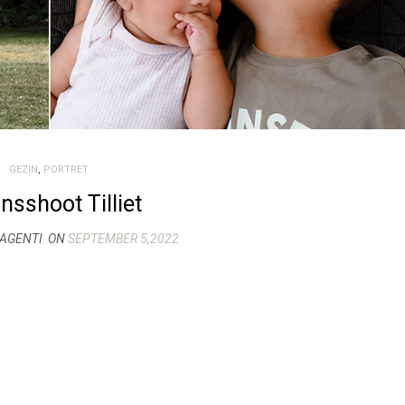
GEZIN
,
PORTRET
nsshoot Tilliet
MAGENTI
ON
SEPTEMBER 5,2022