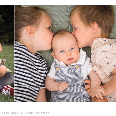
MOTIES
,
GEZIN
,
KINDEREN
,
PORTRET