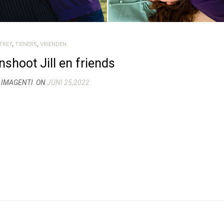
TRET
,
TIENERS
,
VRIENDEN
shoot Jill en friends
 IMAGENTI
ON
JUNI 25,2022