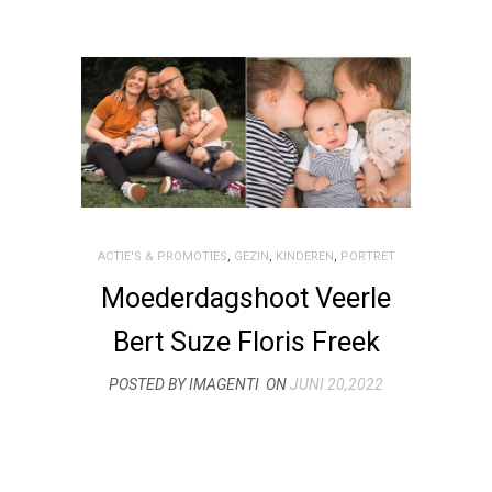
ACTIE'S & PROMOTIES
,
GEZIN
,
KINDEREN
,
PORTRET
Moederdagshoot Veerle
Bert Suze Floris Freek
POSTED BY IMAGENTI
ON
JUNI 20,2022