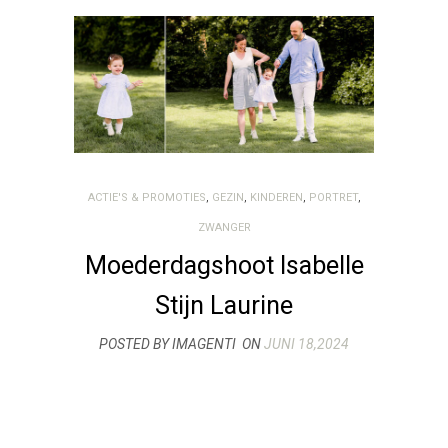
ACTIE'S & PROMOTIES
,
GEZIN
,
KINDEREN
,
PORTRET
,
ZWANGER
Moederdagshoot Isabelle
Stijn Laurine
POSTED BY IMAGENTI
ON
JUNI 18,2024