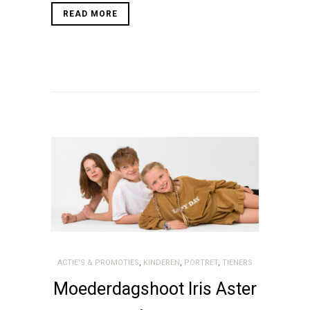
READ MORE
ACTIE'S & PROMOTIES
,
KINDEREN
,
PORTRET
,
TIENERS
Moederdagshoot Iris Aster