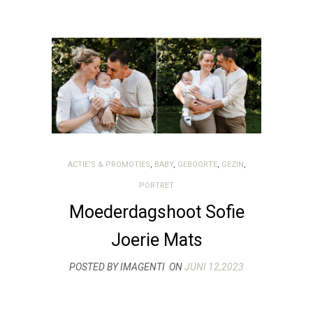
ACTIE'S & PROMOTIES
,
BABY
,
GEBOORTE
,
GEZIN
,
PORTRET
Moederdagshoot Sofie
Joerie Mats
POSTED BY IMAGENTI
ON
JUNI 12,2023