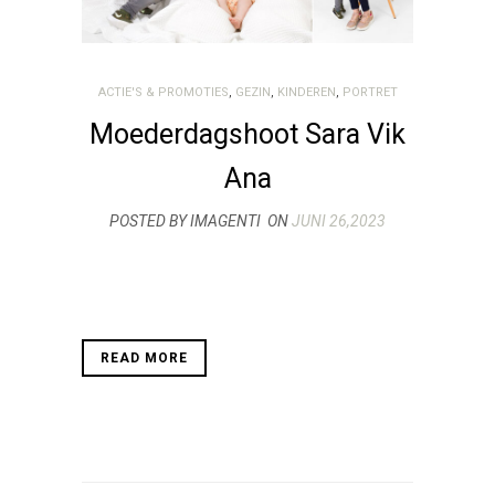
ACTIE'S & PROMOTIES
,
GEZIN
,
KINDEREN
,
PORTRET
Moederdagshoot Sara Vik
Ana
POSTED BY IMAGENTI
ON
JUNI 26,2023
READ MORE