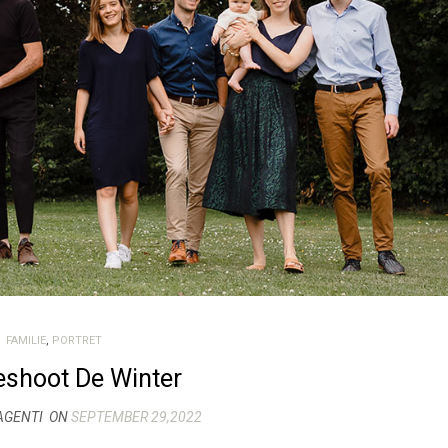
FAMILIE
,
PORTRET
eshoot De Winter
AGENTI
ON
SEPTEMBER 29,2022