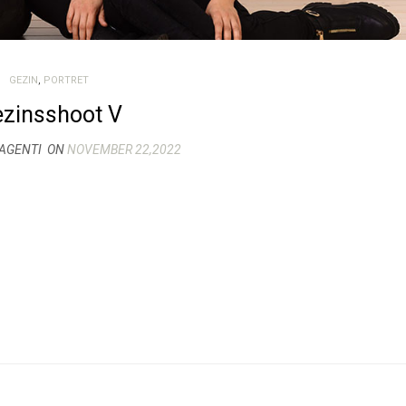
GEZIN
,
PORTRET
zinsshoot V
AGENTI
ON
NOVEMBER 22,2022