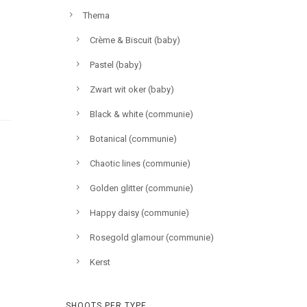
Thema
Crème & Biscuit (baby)
Pastel (baby)
Zwart wit oker (baby)
Black & white (communie)
Botanical (communie)
Chaotic lines (communie)
Golden glitter (communie)
Happy daisy (communie)
Rosegold glamour (communie)
Kerst
SHOOTS PER TYPE