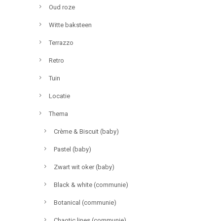
Oud roze
Witte baksteen
Terrazzo
Retro
Tuin
Locatie
Thema
Crème & Biscuit (baby)
Pastel (baby)
Zwart wit oker (baby)
Black & white (communie)
Botanical (communie)
Chaotic lines (communie)