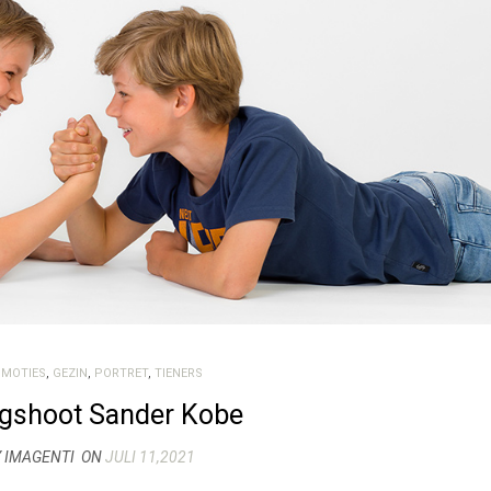
OMOTIES
,
GEZIN
,
PORTRET
,
TIENERS
gshoot Sander Kobe
 IMAGENTI
ON
JULI 11,2021