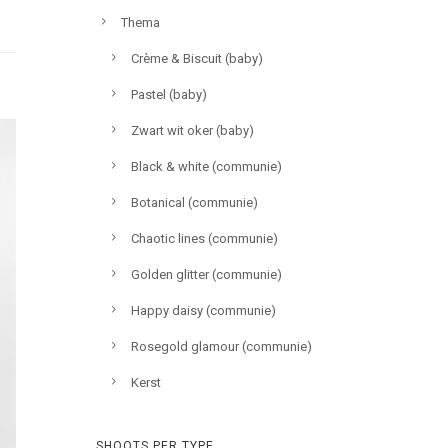
Thema
Crème & Biscuit (baby)
Pastel (baby)
Zwart wit oker (baby)
Black & white (communie)
Botanical (communie)
Chaotic lines (communie)
Golden glitter (communie)
Happy daisy (communie)
Rosegold glamour (communie)
Kerst
SHOOTS PER TYPE