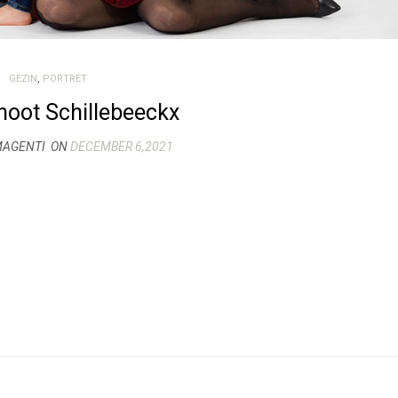
GEZIN
,
PORTRET
hoot Schillebeeckx
MAGENTI
ON
DECEMBER 6,2021