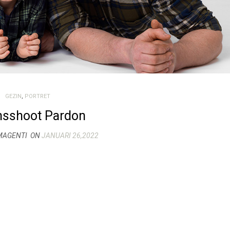
GEZIN
,
PORTRET
nsshoot Pardon
MAGENTI
ON
JANUARI 26,2022