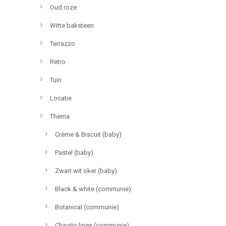
Oud roze
Witte baksteen
Terrazzo
Retro
Tuin
Locatie
Thema
Crème & Biscuit (baby)
Pastel (baby)
Zwart wit oker (baby)
Black & white (communie)
Botanical (communie)
Chaotic lines (communie)