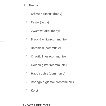
Thema
Crème & Biscuit (baby)
Pastel (baby)
Zwart wit oker (baby)
Black & white (communie)
Botanical (communie)
Chaotic lines (communie)
Golden glitter (communie)
Happy daisy (communie)
Rosegold glamour (communie)
Kerst
SHOOTS PER TYPE