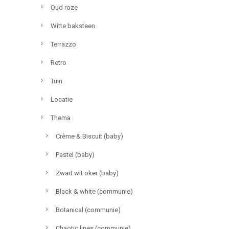
Oud roze
Witte baksteen
Terrazzo
Retro
Tuin
Locatie
Thema
Crème & Biscuit (baby)
Pastel (baby)
Zwart wit oker (baby)
Black & white (communie)
Botanical (communie)
Chaotic lines (communie)