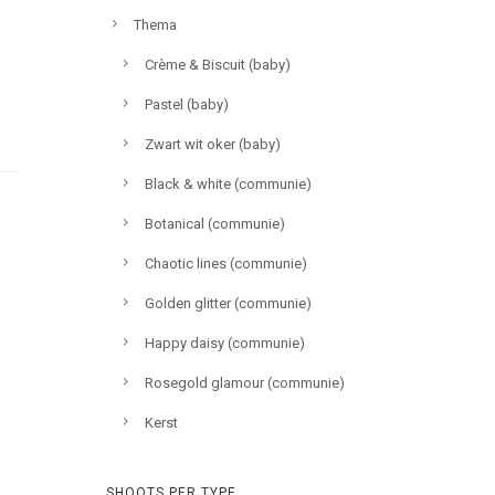
Thema
Crème & Biscuit (baby)
Pastel (baby)
Zwart wit oker (baby)
Black & white (communie)
Botanical (communie)
Chaotic lines (communie)
Golden glitter (communie)
Happy daisy (communie)
Rosegold glamour (communie)
Kerst
SHOOTS PER TYPE