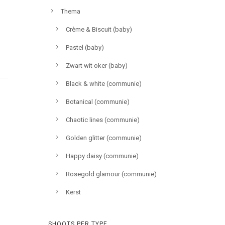
Thema
Crème & Biscuit (baby)
Pastel (baby)
Zwart wit oker (baby)
Black & white (communie)
Botanical (communie)
Chaotic lines (communie)
Golden glitter (communie)
Happy daisy (communie)
Rosegold glamour (communie)
Kerst
SHOOTS PER TYPE