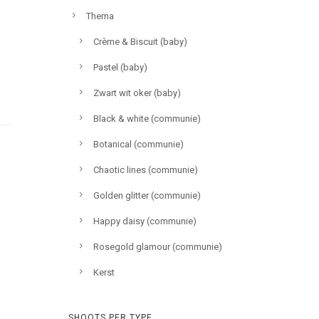
Thema
Crème & Biscuit (baby)
Pastel (baby)
Zwart wit oker (baby)
Black & white (communie)
Botanical (communie)
Chaotic lines (communie)
Golden glitter (communie)
Happy daisy (communie)
Rosegold glamour (communie)
Kerst
SHOOTS PER TYPE