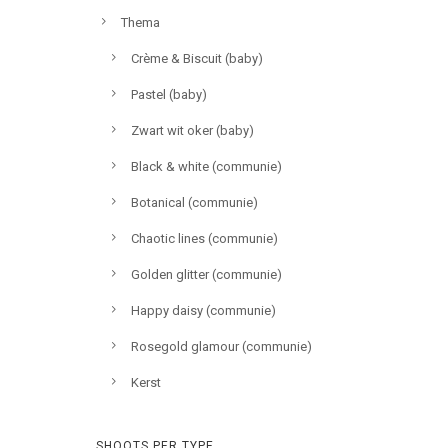
Thema
Crème & Biscuit (baby)
Pastel (baby)
Zwart wit oker (baby)
Black & white (communie)
Botanical (communie)
Chaotic lines (communie)
Golden glitter (communie)
Happy daisy (communie)
Rosegold glamour (communie)
Kerst
SHOOTS PER TYPE