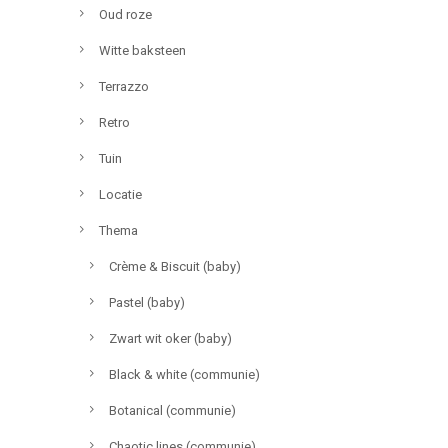
Oud roze
Witte baksteen
Terrazzo
Retro
Tuin
Locatie
Thema
Crème & Biscuit (baby)
Pastel (baby)
Zwart wit oker (baby)
Black & white (communie)
Botanical (communie)
Chaotic lines (communie)