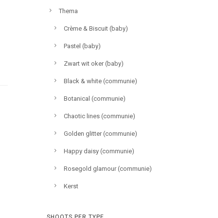
Thema
Crème & Biscuit (baby)
Pastel (baby)
Zwart wit oker (baby)
Black & white (communie)
Botanical (communie)
Chaotic lines (communie)
Golden glitter (communie)
Happy daisy (communie)
Rosegold glamour (communie)
Kerst
SHOOTS PER TYPE