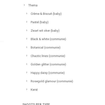
Thema
Crème & Biscuit (baby)
Pastel (baby)
Zwart wit oker (baby)
Black & white (communie)
Botanical (communie)
Chaotic lines (communie)
Golden glitter (communie)
Happy daisy (communie)
Rosegold glamour (communie)
Kerst
SHOOTS PER TYPE