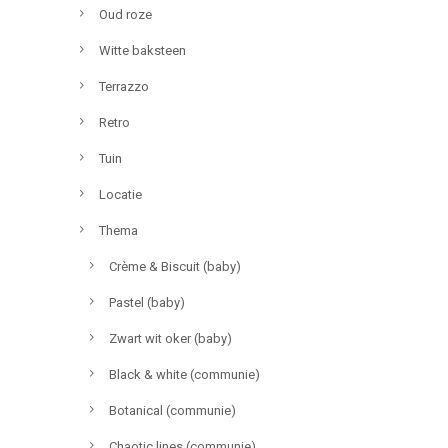
Oud roze
Witte baksteen
Terrazzo
Retro
Tuin
Locatie
Thema
Crème & Biscuit (baby)
Pastel (baby)
Zwart wit oker (baby)
Black & white (communie)
Botanical (communie)
Chaotic lines (communie)