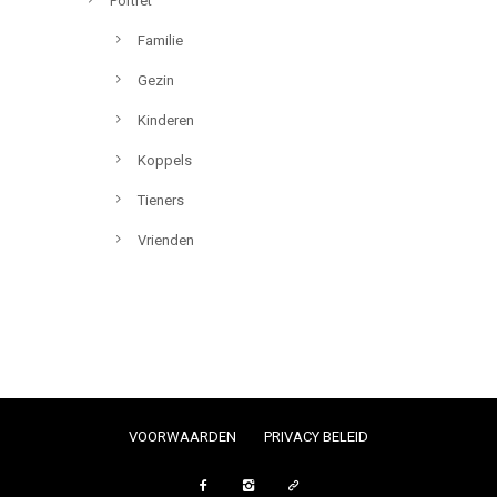
Portret
Familie
Gezin
Kinderen
Koppels
Tieners
Vrienden
VOORWAARDEN
PRIVACY BELEID