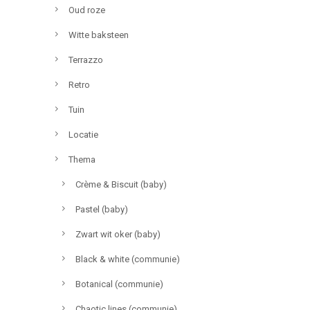
Oud roze
Witte baksteen
Terrazzo
Retro
Tuin
Locatie
Thema
Crème & Biscuit (baby)
Pastel (baby)
Zwart wit oker (baby)
Black & white (communie)
Botanical (communie)
Chaotic lines (communie)