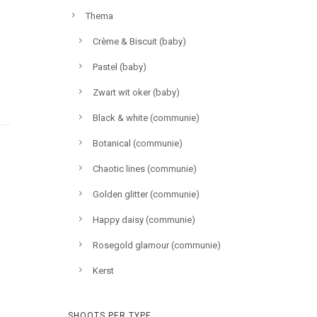
Thema
Crème & Biscuit (baby)
Pastel (baby)
Zwart wit oker (baby)
Black & white (communie)
Botanical (communie)
Chaotic lines (communie)
Golden glitter (communie)
Happy daisy (communie)
Rosegold glamour (communie)
Kerst
SHOOTS PER TYPE