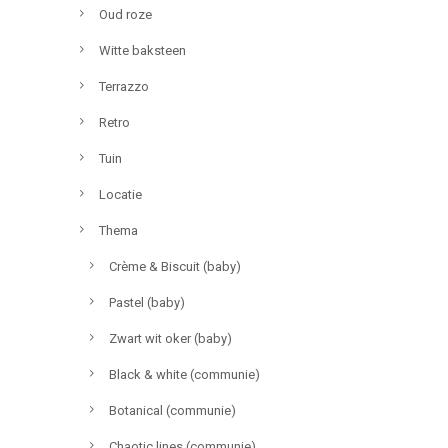
Oud roze
Witte baksteen
Terrazzo
Retro
Tuin
Locatie
Thema
Crème & Biscuit (baby)
Pastel (baby)
Zwart wit oker (baby)
Black & white (communie)
Botanical (communie)
Chaotic lines (communie)