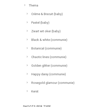
Thema
Crème & Biscuit (baby)
Pastel (baby)
Zwart wit oker (baby)
Black & white (communie)
Botanical (communie)
Chaotic lines (communie)
Golden glitter (communie)
Happy daisy (communie)
Rosegold glamour (communie)
Kerst
SHOOTS PER TYPE