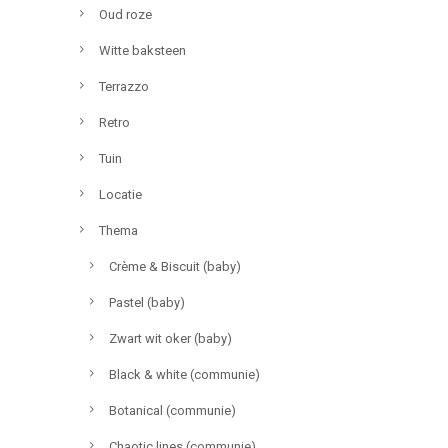
Oud roze
Witte baksteen
Terrazzo
Retro
Tuin
Locatie
Thema
Crème & Biscuit (baby)
Pastel (baby)
Zwart wit oker (baby)
Black & white (communie)
Botanical (communie)
Chaotic lines (communie)