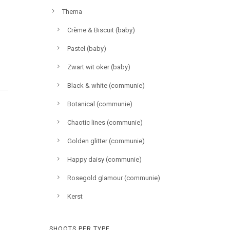
Thema
Crème & Biscuit (baby)
Pastel (baby)
Zwart wit oker (baby)
Black & white (communie)
Botanical (communie)
Chaotic lines (communie)
Golden glitter (communie)
Happy daisy (communie)
Rosegold glamour (communie)
Kerst
SHOOTS PER TYPE