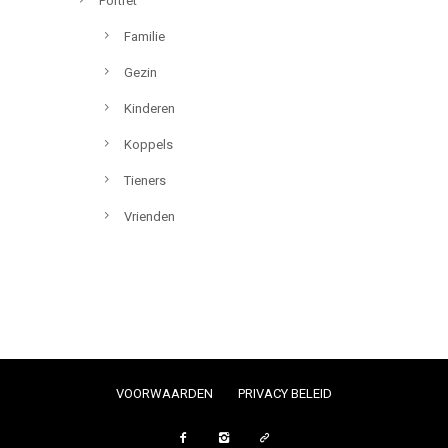
Portret
Familie
Gezin
Kinderen
Koppels
Tieners
Vrienden
VOORWAARDEN
PRIVACY BELEID