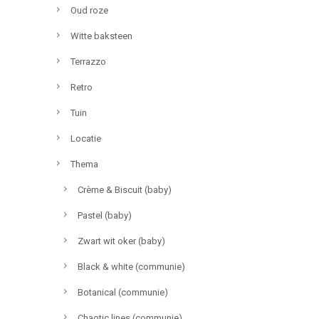
Oud roze
Witte baksteen
Terrazzo
Retro
Tuin
Locatie
Thema
Crème & Biscuit (baby)
Pastel (baby)
Zwart wit oker (baby)
Black & white (communie)
Botanical (communie)
Chaotic lines (communie)