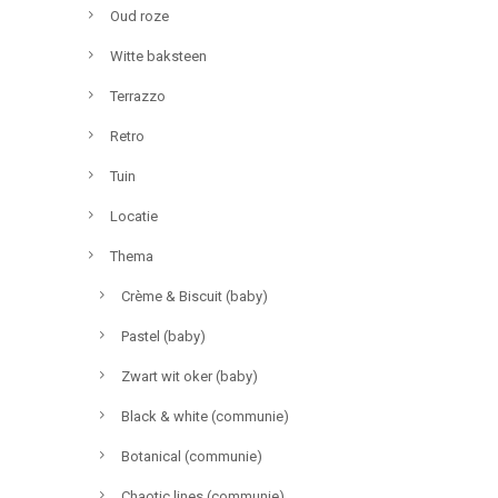
Oud roze
Witte baksteen
Terrazzo
Retro
Tuin
Locatie
Thema
Crème & Biscuit (baby)
Pastel (baby)
Zwart wit oker (baby)
Black & white (communie)
Botanical (communie)
Chaotic lines (communie)