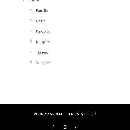
Portret
Familie
Gezin
Kinderen
Koppels
Tieners
Vrienden
VOORWAARDEN
PRIVACY BELEID