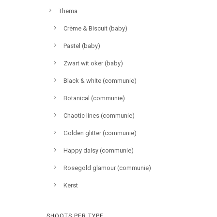
Thema
Crème & Biscuit (baby)
Pastel (baby)
Zwart wit oker (baby)
Black & white (communie)
Botanical (communie)
Chaotic lines (communie)
Golden glitter (communie)
Happy daisy (communie)
Rosegold glamour (communie)
Kerst
SHOOTS PER TYPE