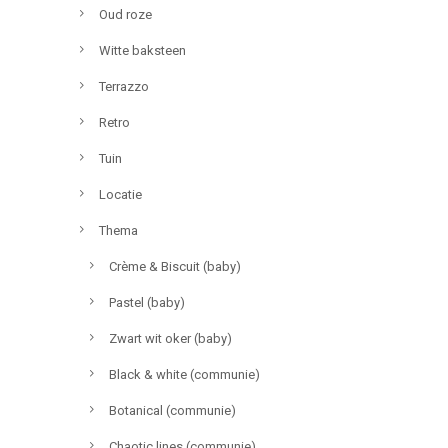
Oud roze
Witte baksteen
Terrazzo
Retro
Tuin
Locatie
Thema
Crème & Biscuit (baby)
Pastel (baby)
Zwart wit oker (baby)
Black & white (communie)
Botanical (communie)
Chaotic lines (communie)