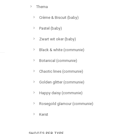
Thema
Crème & Biscuit (baby)
Pastel (baby)
Zwart wit oker (baby)
Black & white (communie)
Botanical (communie)
Chaotic lines (communie)
Golden glitter (communie)
Happy daisy (communie)
Rosegold glamour (communie)
Kerst
SHOOTS PER TYPE