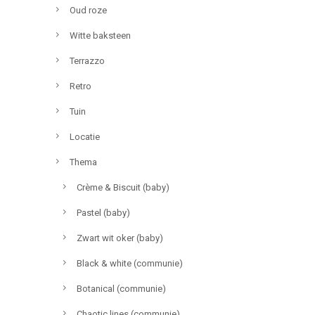
Oud roze
Witte baksteen
Terrazzo
Retro
Tuin
Locatie
Thema
Crème & Biscuit (baby)
Pastel (baby)
Zwart wit oker (baby)
Black & white (communie)
Botanical (communie)
Chaotic lines (communie)