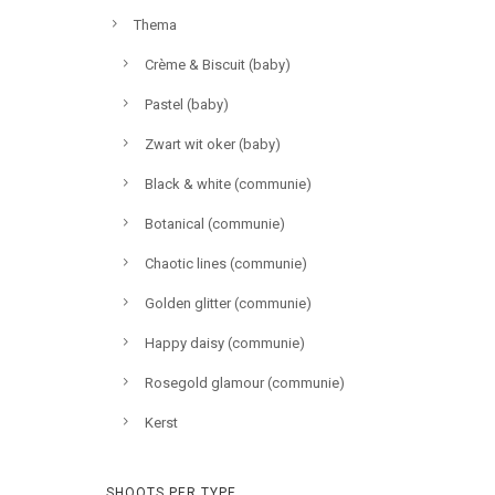
Thema
Crème & Biscuit (baby)
Pastel (baby)
Zwart wit oker (baby)
Black & white (communie)
Botanical (communie)
Chaotic lines (communie)
Golden glitter (communie)
Happy daisy (communie)
Rosegold glamour (communie)
Kerst
SHOOTS PER TYPE