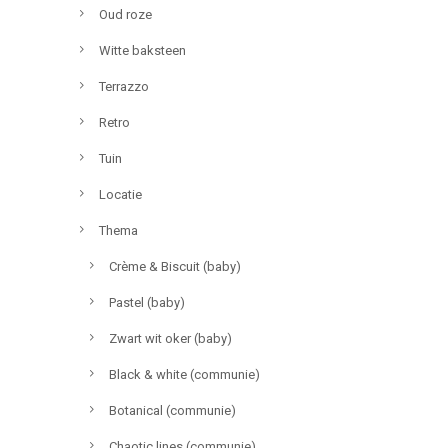
Oud roze
Witte baksteen
Terrazzo
Retro
Tuin
Locatie
Thema
Crème & Biscuit (baby)
Pastel (baby)
Zwart wit oker (baby)
Black & white (communie)
Botanical (communie)
Chaotic lines (communie)