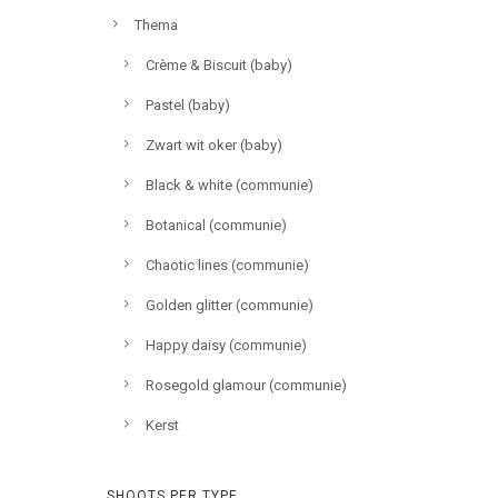
Thema
Crème & Biscuit (baby)
Pastel (baby)
Zwart wit oker (baby)
Black & white (communie)
Botanical (communie)
Chaotic lines (communie)
Golden glitter (communie)
Happy daisy (communie)
Rosegold glamour (communie)
Kerst
SHOOTS PER TYPE