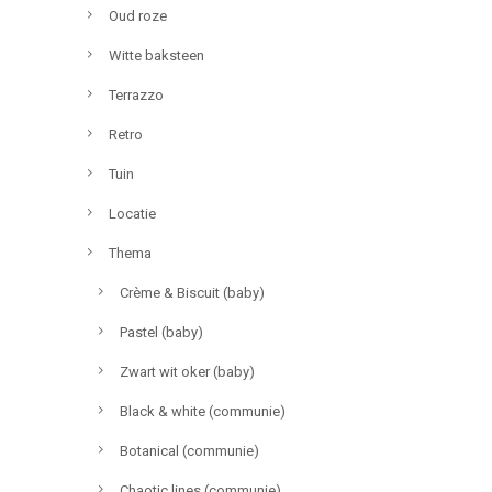
Oud roze
Witte baksteen
Terrazzo
Retro
Tuin
Locatie
Thema
Crème & Biscuit (baby)
Pastel (baby)
Zwart wit oker (baby)
Black & white (communie)
Botanical (communie)
Chaotic lines (communie)