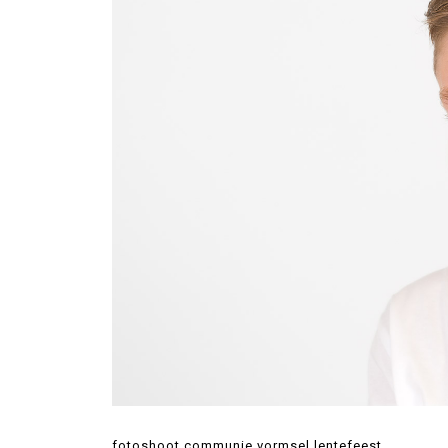
fotoshoot communie vormsel lentefeest