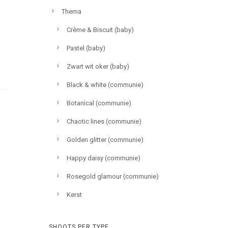
Thema
Crème & Biscuit (baby)
Pastel (baby)
Zwart wit oker (baby)
Black & white (communie)
Botanical (communie)
Chaotic lines (communie)
Golden glitter (communie)
Happy daisy (communie)
Rosegold glamour (communie)
Kerst
SHOOTS PER TYPE