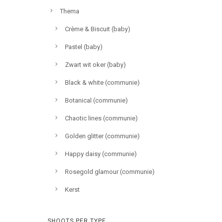
Thema
Crème & Biscuit (baby)
Pastel (baby)
Zwart wit oker (baby)
Black & white (communie)
Botanical (communie)
Chaotic lines (communie)
Golden glitter (communie)
Happy daisy (communie)
Rosegold glamour (communie)
Kerst
SHOOTS PER TYPE